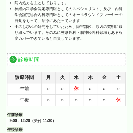
院内処方を主としております。
神経内科学会認定専門医としてのスペシャリスト、及び、内科
学会認定総合内科専門医としてのオールラウンドプレーヤーの
自覚をもって、治療にあたっています。
手のしびれの研究をしていたため、障害部位、原因の究明に取
り組んでいます。その為に整形外科・脳神経外科領域もある程
度カバーできていると自負しています。
診療時間
診療時間
月
火
水
木
金
土
午前
○
○
休
○
○
○
午後
○
○
○
○
○
休
午前診療
9:00 - 12:20（
受付 11:30
）
午後診療